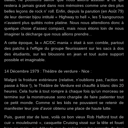
restera à jamais gravé dans nos mémoires comme une des plus
belles leçons de rock n' roll. Enfin, depuis la parution (en Août 79)
de leur dernier bijou intitulé « Highway to hell », les 5 kangourous
n'avaient plus quittés notre platine. Nous nous attendions donc à
quelque chose d'assez compact, mais nous étions loin de nous
imaginer la décharge que nous allions prendre...
A cette époque, la « AC/DC mania » était à son comble, partout
des patchs à l'effigie du groupe fleurissaient sur les sacs à dos
des étudiants, sur les blousons en jean et tout autre support
possible et imaginable.
14 Décembre 1979 : Théâtre de verdure - Nice :
Malgré la froidure extérieure (relative, n'oublions pas, l'action se
passe à Nice !), le Théâtre de Verdure est chauffé à blanc dés 20
heures. Cela hurle à tout rompre à chaque fois qu'un morceau se
termine sur la monstrueuse sono chargée de faire patienter tout
ce petit monde. Comme si les kids ne pouvaient se retenir de
manifester leur joie d'avoir obtenu une place de haute lutte.
Puis, guest star de luxe, voilà ce bon vieux Rob Halford tout de
cuir « mouleburné », casquette Cruising vissé sur la tête et fouet