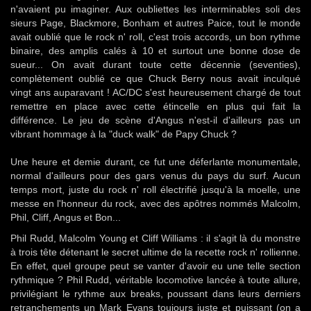
n'avaient pu imaginer. Aux oubliettes les interminables soli des
sieurs Page, Blackmore, Bonham et autres Paice, tout le monde
avait oublié que le rock n' roll, c'est trois accords, un bon rythme
binaire, des amplis calés à 10 et surtout une bonne dose de
sueur... On avait durant toute cette décennie (seventies),
complètement oublié ce que Chuck Berry nous avait inculqué
vingt ans auparavant ! AC/DC s'est heureusement chargé de tout
remettre en place avec cette étincelle en plus qui fait la
différence. Le jeu de scène d'Angus n'est-il d'ailleurs pas un
vibrant hommage à la "duck walk" de Papy Chuck ?
Une heure et demie durant, ce fut une déferlante monumentale,
normal d'ailleurs pour des gars venus du pays du surf. Aucun
temps mort, juste du rock n' roll électrifié jusqu'à la moelle, une
messe en l'honneur du rock, avec des apôtres nommés Malcolm,
Phil, Cliff, Angus et Bon...
Phil Rudd, Malcolm Young et Cliff Williams : il s'agit là du monstre
à trois tête détenant le secret ultime de la recette rock n' rollienne.
En effet, quel groupe peut se vanter d'avoir eu une telle section
rythmique ? Phil Rudd, véritable locomotive lancée à toute allure,
privilégiant le rythme aux breaks, poussant dans leurs derniers
retranchements un Mark Evans toujours juste et puissant (on a