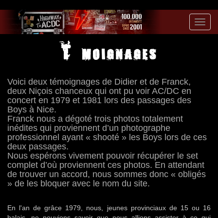
Toggl
navig
Témoignages
Voici deux témoignages de Didier et de Franck,
deux Niçois chanceux qui ont pu voir AC/DC en
concert en 1979 et 1981 lors des passages des
Boys à Nice.
Franck nous a dégoté trois photos totalement
inédites qui proviennent d’un photographe
professionnel ayant « shooté » les Boys lors de ces
deux passages.
Nous espérons vivement pouvoir récupérer le set
complet d’où proviennent ces photos. En attendant
de trouver un accord, nous sommes donc « obligés
» de les bloquer avec le nom du site.
En l'an de grâce 1979, nous, jeunes provinciaux de 15 ou 16
balais, ne pouvions savoir que nous allions assister à ce qui