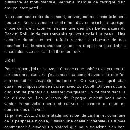
puissante et monumentale, véritable marque de fabrique d'un
groupe intemporel...
Nous sommes sortis du concert, crevés, sourds, mais tellement
heureux. Nous avions le sentiment d'avoir assisté à quelque
chose de rare : avoir vu s'écrire une des plus belles pages du
Rock n' Roll. Un de ces souvenirs qui vous colle à la peau... Une
semaine durant, un seul refrain revenait à chacune de nos
pensées. La dernière chanson jouée en rappel par ces diables
d'australiens ce soir-là : Let there be rock...
Didier
Pour ma part, j'ai un souvenir ému de cette soirée exceptionnelle,
car deux ans plus tard, j'étais aussi au concert avec celui que l'on
surnommait « casquette hurlante ». On songeait qu’il était
quasiment impossible de rivaliser avec Bon Scott. On pensait ce à
quoi l’on se préparait à assister marquerait un tournant dans la
vie du groupe. Les journaux de l’époque avaient beau nous
vanter la nouvelle recrue et sa voix « chaude », nous ne
demandions qu’à voir.
11 janvier 1981. Dans le stade municipal de La Trinité, commune
de la périphérie niçoise, il faisait une chaleur infernale. La fumée
commençait à envahir un plafond que nous trouvions bien bas.