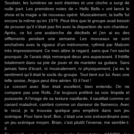
Soudain, les lumières se sont éteintes et une cloche a surgi de
nulle part. Les premières notes de « Hells Bells » ont lancé le
show et la magie a de nouveau opéré. Musicalement, la baffe fut
encore la même qu’en 1979. Peut-être que le groupe avait besoin
de prouver qu'il n'était pas fini avec la disparition de son chanteur.
Après, ce fut une avalanche de décibels et j'en ai eu des
sifflements pendant une semaine. Les morceaux se sont
enchaînés avec la rigueur d'un métronome, rythmé par Malcom
très impressionnant. Ce mec attire le regard, sans que l'on sache
pourquoi. Je l'avais déjà remarqué deux ans auparavant. Il frétille
totalement dans sa joie de jouer et de marteler sa guitare. Sans
jamais faire d'écart, ni musicalement, ni physiquement, j'ai eu le
sentiment qu'il était le socle du groupe. Tout tient sur lui. Avec une
telle assise, Angus peut être aérien. Et il l'est !
Le concert avec Bon était excellent, bien entendu. On ne
compare pas une Rolls. J'ai toujours préféré sa voix limpide et
puissante. A l'image de sa texture nasillarde, il sautillait comme un
canard maladroit, cambré comme un danseur de flamenco. Avec
le recul, je le trouvais quelque peu empêtré dans son jeu
scénique. Pour faire bref, Bon, c'était une voix extraordinaire avec
un jeu scénique moyen. Brian, c'est plutôt l'inverse, me semble-t-
il.