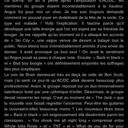
Ce soir-là, un an à peine après l’amputation d’AC/DC, les
membres du groupe étaient incontestablement à la hauteur.
Angus fut pour moi un choc. Je me suis toujours demandé
comment on pouvait jouer en dodelinant de la tête de la sorte. Ce
type est malade ! Voilà l'explication. Il fascine parce qu'il
développe une telle énergie que l'on est aspiré par sa frénésie de
bouger. Je me rappelle qu’au moment où il a attaqué les accords
de « Sin City », une vague venue de devant a balayé tout le
public. Nous étions tous irrémédiablement animés d’une envie de
danser. Il avait provoqué ça tout seul ! On avait le sentiment
qu’Angus jouait sa peau à chaque note. Ensuite, « Back in black »
et « Bad boy boogie » ont définitivement emportés les suffrages
des plus sceptiques.
La voix de Brian demeurait très en deçà de celle de Bon Scott,
mais j’ai senti ce jour-là qu’AC/DC allait devenir beaucoup plus
professionnel. Avant, le groupe reposait sur un duo immensément
talentueux lesté par une rythmique d’enfer. Désormais, le groupe
devait resserrer les rangs. C’est au moment de « The Jack » que
la nouvelle voix faisait regretter l’ancienne. Peut-être les guitares
la couvraient-elles beaucoup moins ? Les nouveaux titres issus
de « Back in black » ont soigneusement été disséminés parmi les
classiques : « You shook me all night long » compressé entre
Whole lotta Rosie » et « TNT » et « What de you do for your