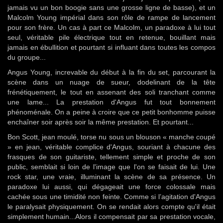
jamais vu un bon boogie sans une grosse ligne de basse), et un
Malcolm Young impérial dans son rôle de rampe de lancement
pour son frère. Un cas à part ce Malcolm, un paradoxe à lui tout
seul, véritable pile électrique tout en retenue, bouillant mais
jamais en ébullition et pourtant si influant dans toutes les compos
du groupe...
Angus Young, increvable du début à la fin du set, parcourant la
scène dans un nuage de sueur, dodelinant de la tête
frénétiquement, le tout en assenant des soli tranchant comme
une lame... La prestation d'Angus fut tout bonnement
phénoménale. On a peine à croire que ce petit bonhomme puisse
enchaîner soir après soir la même prestation. Et pourtant...
Bon Scott, jean moulé, torse nu sous un blouson « manche coupé
» en jean, véritable complice d'Angus, souriant à chacune des
frasques de son guitariste, tellement simple et proche de son
public, semblait si loin de l'image que l'on se faisait de lui. Une
rock star, une vraie, illuminant la scène de sa présence. Un
paradoxe lui aussi, qui dégageait une force colossale mais
cachée sous une timidité non feinte. Comme si l’agitation d'Angus
le paralysait physiquement. On se rendait alors compte qu'il était
simplement humain...Alors il compensait par sa prestation vocale,