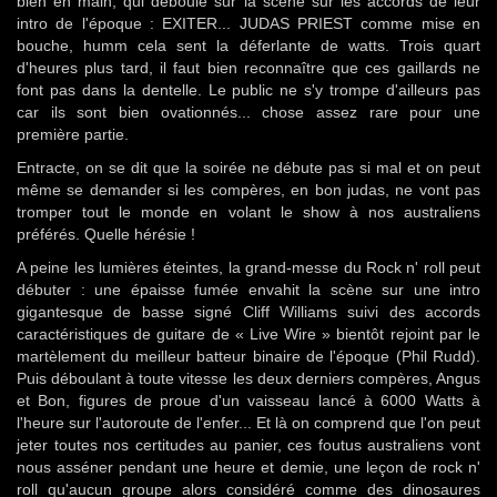
bien en main, qui déboule sur la scène sur les accords de leur
intro de l'époque : EXITER... JUDAS PRIEST comme mise en
bouche, humm cela sent la déferlante de watts. Trois quart
d'heures plus tard, il faut bien reconnaître que ces gaillards ne
font pas dans la dentelle. Le public ne s'y trompe d'ailleurs pas
car ils sont bien ovationnés... chose assez rare pour une
première partie.
Entracte, on se dit que la soirée ne débute pas si mal et on peut
même se demander si les compères, en bon judas, ne vont pas
tromper tout le monde en volant le show à nos australiens
préférés. Quelle hérésie !
A peine les lumières éteintes, la grand-messe du Rock n' roll peut
débuter : une épaisse fumée envahit la scène sur une intro
gigantesque de basse signé Cliff Williams suivi des accords
caractéristiques de guitare de « Live Wire » bientôt rejoint par le
martèlement du meilleur batteur binaire de l'époque (Phil Rudd).
Puis déboulant à toute vitesse les deux derniers compères, Angus
et Bon, figures de proue d'un vaisseau lancé à 6000 Watts à
l'heure sur l'autoroute de l'enfer... Et là on comprend que l'on peut
jeter toutes nos certitudes au panier, ces foutus australiens vont
nous asséner pendant une heure et demie, une leçon de rock n'
roll qu'aucun groupe alors considéré comme des dinosaures