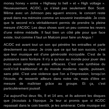
money honey » entre « Highway to hell » et « High voltage ».
Heuseusement, AC/DC, ça n’était pas seulement Bon Scott.
Même avec un Johnson peu aguerri encore, le concert reste
gravé dans ma mémoire comme un souvenir inestimable. Je crois
que le second m’a véritablement permis de prendre la pleine
mesure d’AC/DC. Les deux shows sont un peu comme les revers
d’une même médaille. Il faut bien un côté pile pour que face
existe, tout comme il faut un Malcom pour faire un Angus !
AC/DC est avant tout un son qui pénètre les entrailles et parle
directement au coeur. Je crois que ce qui fait son succès, c'est
que leur musique est d'une générosité incroyable. C'est de la
puissance sans fioriture. Il n'y a qu'eux au monde pour jouer des
trucs aussi simples et aussi efficaces. C'est une synthèse du
rock'n'roll traditionnel et du monde moderne rapide, puissant,
sans pitié. C'est une violence que l'on a l'impression, lorsqu'on
l'écoute, de ressentir ailleurs dans notre vie, mais d'être en
mesure de maîtriser grâce au groupe. Et ça, c'est
particulièrement jouissif.
J'ai aujourd'hui deux fils, 8 et 14 ans, et ils adorent les disques
que j'écoutais à l'époque. Je leur ai promis que si AC/DC
repassait dans le coin bientôt, je les amènerai. Cette musique est