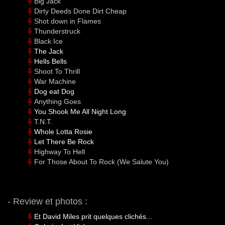
Big Jack
Dirty Deeds Done Dirt Cheap
Shot down in Flames
Thunderstruck
Black Ice
The Jack
Hells Bells
Shoot To Thrill
War Machine
Dog eat Dog
Anything Goes
You Shook Me All Night Long
T.N.T.
Whole Lotta Rosie
Let There Be Rock
Highway To Hell
For Those About To Rock (We Salute You)
- Review et photos :
Et David Miles prit quelques clichés...