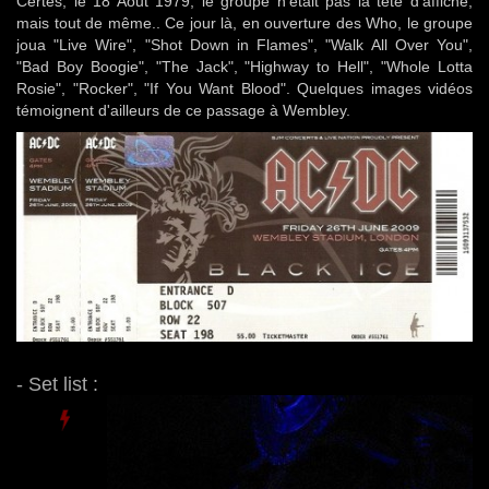
Certes, le 18 Aout 1979, le groupe n'était pas la tête d'affiche,
mais tout de même.. Ce jour là, en ouverture des Who, le groupe
joua "Live Wire", "Shot Down in Flames", "Walk All Over You",
"Bad Boy Boogie", "The Jack", "Highway to Hell", "Whole Lotta
Rosie", "Rocker", "If You Want Blood". Quelques images vidéos
témoignent d'ailleurs de ce passage à Wembley.
- Set list :