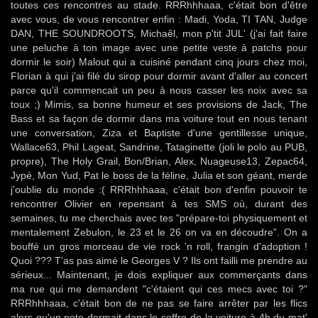
toutes ces rencontres au stade. RRRhhhaaa, c'était bon d'être
avec vous, de vous rencontrer enfin : Madi, Yoda, TI TAN, Judge
DAN, THE SOUNDROOTS, Michaêl, mon p'tit JUL' (j'ai fait faire
une peluche à ton image avec une petite veste à patchs pour
dormir le soir) Malout qui a cuisiné pendant cinq jours chez moi,
Florian à qui j'ai filé du sirop pour dormir avant d'aller au concert
parce qu'il commencait un peu à nous casser les noix avec sa
toux ;) Mimis, sa bonne humeur et ses provisions de Jack, The
Bass et sa façon de dormir dans ma voiture tout en nous tenant
une conversation, Ziza et Baptiste d'une gentillesse unique,
Wallace63, Phil Lageat, Sandrine, Tataginette (joli le polo au PUB,
propre), The Holy Grail, Bon/Brian, Alex, Nuageuse13, Zepac64,
Jypé, Mon Yud, Pat le boss de la féline, Julia et son géant, merde
j'oublie du monde :( RRRhhhaaa, c'était bon d'enfin pouvoir te
rencontrer Olivier en repensant à tes SMS où, durant des
semaines, tu me cherchais avec tes "prépare-toi physiquement et
mentalement Zebulon, le 23 et le 26 on va en découdre”. On a
bouffé un gros morceau de vie rock 'n roll, frangin d'adoption !
Quoi ??? T'as pas aimé le Georges V ? Ils ont failli me prendre au
sérieux... Maintenant, je dois expliquer aux commerçants dans
ma rue qui me demandent "c'étaient qui ces mecs avec toi ?"
RRRhhhaaa, c'était bon de ne pas se faire arrêter par les flics
alors qu'un pote dormait dans le coffre de la voiture à 4h du mat'