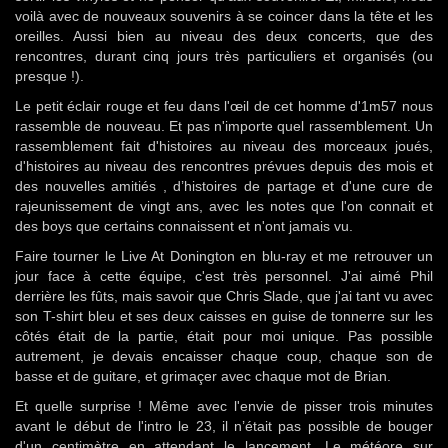
voilà avec de nouveaux souvenirs à se coincer dans la tête et les
oreilles. Aussi bien au niveau des deux concerts, que des
rencontres, durant cinq jours très particuliers et organisés (ou
presque !).
Le petit éclair rouge et feu dans l'œil de cet homme d'1m57 nous
rassemble de nouveau. Et pas n'importe quel rassemblement. Un
rassemblement fait d'histoires au niveau des morceaux joués,
d'histoires au niveau des rencontres prévues depuis des mois et
des nouvelles amitiés , d’histoires de partage et d'une cure de
rajeunissement de vingt ans, avec les notes que l'on connait et
des boys que certains connaissent et n'ont jamais vu.
Faire tourner le Live At Donington en blu-ray et me retrouver un
jour face à cette équipe, c'est très personnel. J'ai aimé Phil
derrière les fûts, mais savoir que Chris Slade, que j'ai tant vu avec
son T-shirt bleu et ses deux caisses en guise de tonnerre sur les
côtés était de la partie, était pour moi unique. Pas possible
autrement, je devais encaisser chaque coup, chaque son de
basse et de guitare, et grimaçer avec chaque mot de Brian.
Et quelle surprise ! Même avec l'envie de pisser trois minutes
avant le début de l'intro le 23, il n’était pas possible de bouger
d'un centimètre en attendant le lancement. Le météore sur