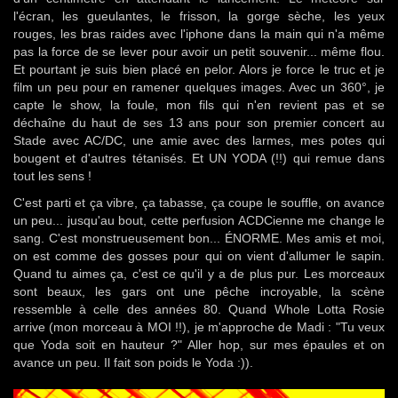
l'écran, les gueulantes, le frisson, la gorge sèche, les yeux
rouges, les bras raides avec l'iphone dans la main qui n'a même
pas la force de se lever pour avoir un petit souvenir... même flou.
Et pourtant je suis bien placé en pelor. Alors je force le truc et je
film un peu pour en ramener quelques images. Avec un 360°, je
capte le show, la foule, mon fils qui n'en revient pas et se
déchaîne du haut de ses 13 ans pour son premier concert au
Stade avec AC/DC, une amie avec des larmes, mes potes qui
bougent et d'autres tétanisés. Et UN YODA (!!) qui remue dans
tout les sens !
C'est parti et ça vibre, ça tabasse, ça coupe le souffle, on avance
un peu... jusqu'au bout, cette perfusion ACDCienne me change le
sang. C'est monstrueusement bon... ÉNORME. Mes amis et moi,
on est comme des gosses pour qui on vient d'allumer le sapin.
Quand tu aimes ça, c'est ce qu'il y a de plus pur. Les morceaux
sont beaux, les gars ont une pêche incroyable, la scène
ressemble à celle des années 80. Quand Whole Lotta Rosie
arrive (mon morceau à MOI !!), je m'approche de Madi : "Tu veux
que Yoda soit en hauteur ?" Aller hop, sur mes épaules et on
avance un peu. Il fait son poids le Yoda :)).