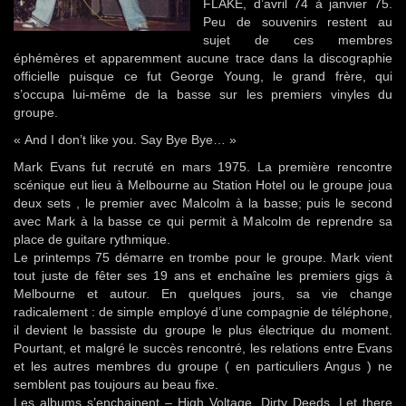
FLAKE, d’avril 74 à janvier 75.
Peu de souvenirs restent au
sujet de ces membres
éphémères et apparemment aucune trace dans la discographie
officielle puisque ce fut George Young, le grand frère, qui
s’occupa lui-même de la basse sur les premiers vinyles du
groupe.
« And I don’t like you. Say Bye Bye… »
Mark Evans fut recruté en mars 1975. La première rencontre
scénique eut lieu à Melbourne au Station Hotel ou le groupe joua
deux sets , le premier avec Malcolm à la basse; puis le second
avec Mark à la basse ce qui permit à Malcolm de reprendre sa
place de guitare rythmique.
Le printemps 75 démarre en trombe pour le groupe. Mark vient
tout juste de fêter ses 19 ans et enchaîne les premiers gigs à
Melbourne et autour. En quelques jours, sa vie change
radicalement : de simple employé d’une compagnie de téléphone,
il devient le bassiste du groupe le plus électrique du moment.
Pourtant, et malgré le succès rencontré, les relations entre Evans
et les autres membres du groupe ( en particuliers Angus ) ne
semblent pas toujours au beau fixe.
Les albums s’enchainent – High Voltage, Dirty Deeds, Let there