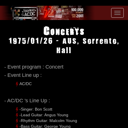
Toggl
navig
Concerts
1975/01/26 - AUS, Sorrento,
Hall
- Event program : Concert
- Event Line up :
AC/DC
- AC/DC 's Line Up :
-Singer: Bon Scott
-Lead Guitar: Angus Young
-Rhythm Guitar: Malcolm Young
-Bass Guitar: George Young