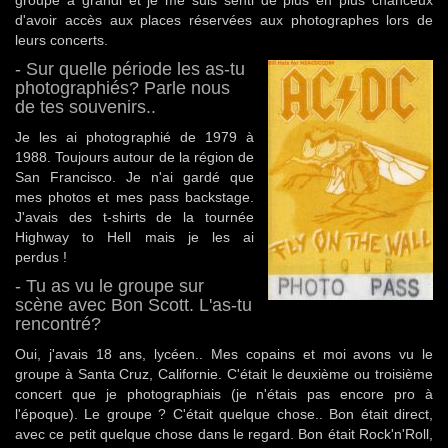
groupe a grandi et je me suis senti de plus en plus chanceux
d'avoir accès aux places réservées aux photographes lors de
leurs concerts.
- Sur quelle période les as-tu
photographiés? Parle nous
de tes souvenirs..
Je les ai photographié de 1979 à
1988. Toujours autour de la région de
San Francisco. Je n'ai gardé que
mes photos et mes pass backstage.
J'avais des t-shirts de la tournée
Highway to Hell mais je les ai
perdus !
- Tu as vu le groupe sur
scène avec Bon Scott. L'as-tu
rencontré?
Oui, j'avais 18 ans, lycéen.. Mes copains et moi avons vu le
groupe à Santa Cruz, Californie. C'était le deuxième ou troisième
concert que je photographiais (je n'étais pas encore pro à
l'époque). Le groupe ? C'était quelque chose.. Bon était direct,
avec ce petit quelque chose dans le regard. Bon était Rock'n'Roll,