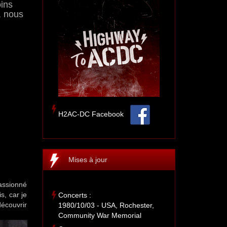
oins
, nous
H2AC-DC Facebook
Mises à jour
Passionné
s, car je
Concerts :
découvrir
1980/10/03 - USA, Rochester,
Community War Memorial