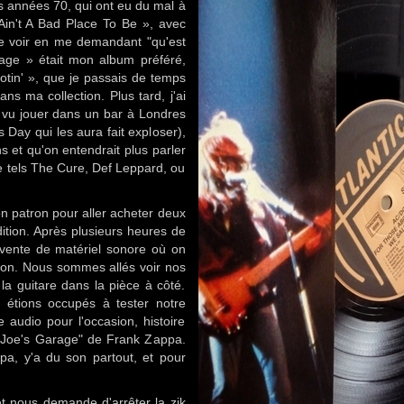
s années 70, qui ont eu du mal à
 Ain't A Bad Place To Be », avec
e voir en me demandant "qu'est
rage » était mon album préféré,
tin' », que je passais de temps
ans ma collection. Plus tard, j'ai
s vu jouer dans un bar à Londres
 Day qui les aura fait exploser),
 et qu'on entendrait plus parler
e tels The Cure, Def Leppard, ou
n patron pour aller acheter deux
dition. Après plusieurs heures de
 vente de matériel sonore où on
ton. Nous sommes allés voir nos
la guitare dans la pièce à côté.
 étions occupés à tester notre
udio pour l'occasion, histoire
um "Joe's Garage" de Frank Zappa.
pa, y'a du son partout, et pour
et nous demande d'arrêter la zik