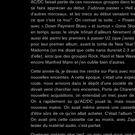
AC/DC faisait partie de ces nouveaux groupes dans le
se faire apprécier au début. J'adorais passer « Hell
d'autres morceaux, et les mecs au début venaient m
ce que c'est ce truc". On connait la suite... « Powe
avec « Down Payment Blues » et surtout « Gone Shoo
en temps aussi, le vinyle trônait d'ailleurs fièrement d
aussi été parmi les premiers à passer U2 (que j'avai
pour leur premier album, avant la sortie de New Year's
Madonna (on me disait que cette nana durerait 2-3 ans
d'elle), ainsi que des groupes Rock, Hard et New Wav
encore Manfred Mann et j'en oublie bien d'autres.
Cette année-là, je devais me rendre sur Paris avec mo
nouvelles enceintes. A cette époque, c'était une expé
route, nous arrivons dans le dépôt d'une société de
devait venir chercher nos enceintes, Porte de Charen
nouvelles acquisitions, on entendait un mec jouer de 
On a rapidement su qu'AC/DC jouait là, mais nous
nouveau matos. On avait même amené une cassette a
d'être sûrs de ce qu'on allait acheter. C'était l'alb
On avait pris cette cassette car au moins, avec Zap
tester du matériel audio, c'est parfait.
Quelques instants plus tard, un mec vient nous voir 