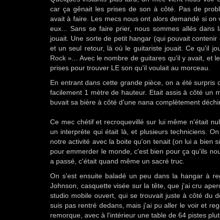
car ça gênait les prises de son à côté. Pas de prob
avait à faire. Les mecs nous ont alors demandé si on v
eux... Sans se faire prier, nous sommes allés dans l
jouait. Une sorte de petit hangar (qui pouvait conteni
et un seul retour, là où le guitariste jouait. Ce qu'il 
Rock »... Avec le nombre de guitares qu'il y avait, et 
prises pour trouver LE son qu'il voulait au morceau.
En entrant dans cette grande pièce, on a été surpris d
facilement 1 mètre de hauteur. Etait assis à côté un 
buvait sa bière à côté d'une nana complètement déchiré
Ce mec chétif et recroquevillé sur lui même n'était n
un interprète qui était là, et plusieurs techniciens. O
notre activité avec la boite qu'on tenait (on lui a bien
pour emmerder le monde, c'est bien pour ça qu'ils nou
a passé, c'était quand même un sacré truc.
On s'est ensuite baladé un peu dans la hangar à rega
Johnson, casquette visée sur la tête, que j'ai cru ape
studio mobile ouvert, qui se trouvait juste à côté du 
suis pas rentré dedans, mais j'ai pu aller le voir et r
remorque, avec à l'intérieur une table de 64 pistes pl