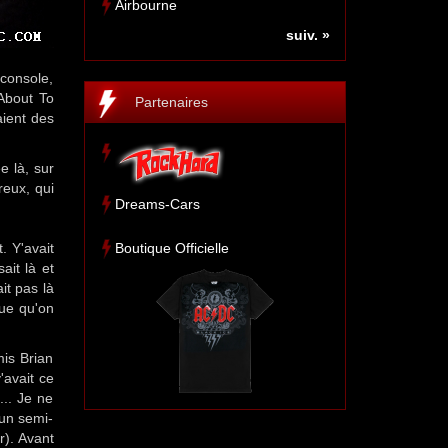
Airbourne
suiv. »
 console,
 About To
Partenaires
aient des
e là, sur
reux, qui
Dreams-Cars
. Y'avait
Boutique Officielle
ait là et
it pas là
que qu'on
mis Brian
'avait ce
... Je ne
 un semi-
r). Avant