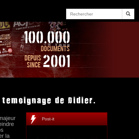
 temoignage de Didier.
 majeur
Post-it
eindre
os
r la