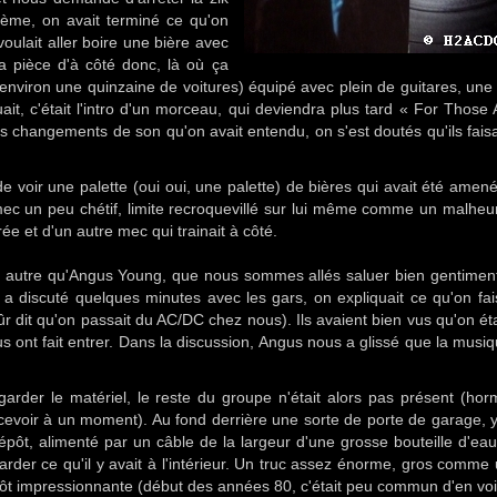
lème, on avait terminé ce qu'on
oulait aller boire une bière avec
a pièce d'à côté donc, là où ça
r environ une quinzaine de voitures) équipé avec plein de guitares, une
jouait, c'était l'intro d'un morceau, qui deviendra plus tard « For Those
les changements de son qu'on avait entendu, on s'est doutés qu'ils fais
e voir une palette (oui oui, une palette) de bières qui avait été amené
mec un peu chétif, limite recroquevillé sur lui même comme un malheu
e et d'un autre mec qui trainait à côté.
ul autre qu'Angus Young, que nous sommes allés saluer bien gentiment
n a discuté quelques minutes avec les gars, on expliquait ce qu'on fais
 sûr dit qu'on passait du AC/DC chez nous). Ils avaient bien vus qu'on éta
s ont fait entrer. Dans la discussion, Angus nous a glissé que la musi
rder le matériel, le reste du groupe n'était alors pas présent (hor
rcevoir à un moment). Au fond derrière une sorte de porte de garage, y
dépôt, alimenté par un câble de la largeur d'une grosse bouteille d'eau
egarder ce qu'il y avait à l'intérieur. Un truc assez énorme, gros comme
utôt impressionnante (début des années 80, c'était peu commun d'en voi