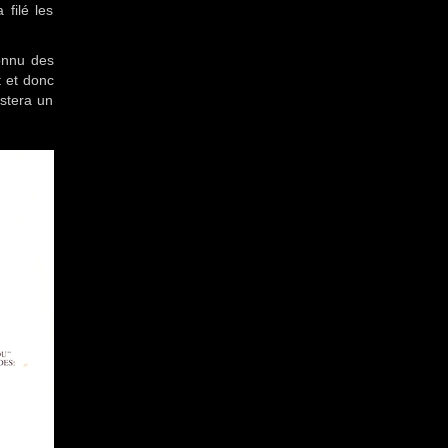
filé les
onnu des
t et donc
estera un